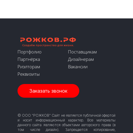
Давайте вместе решим
вашу задачу!
Оставьте свой телефон, и я
Портфолио
Поставщикам
свяжусь с вами в течение 15 минут.
Партнёрка
Дизайнерам
Риэлторам
Вакансии
Реквизиты
Заказать звонок
Позвоните мне
Я принимаю
Положение
и даю
Согласие
на обработку персональных
© ООО "РОЖКОВ" Сайт не является публичной офертой
данных.
и носит информационный характер. Все материалы
данного сайта являются объектами авторского права (в
том числе дизайн). Запрещается копирование,