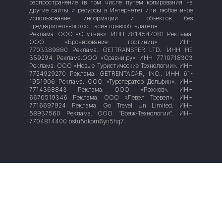
распространение (в том числе путем копирования на
другие сайты и ресурсы в Интернете) или любое иное
использование информации и объектов без
предварительного согласия правообладателя.
Реклама. ООО «Спутник». ИНН 7814547081 Реклама.
ООО «Бронирование гостиниц». ИНН
7703389880 Реклама. GETTRANSFER LTD.. ИНН HE
359294 Реклама.OOO «Сравни.ру» ИНН 7710718303
Реклама. ООО «Новые Туристические Технологии». ИНН
7724929270 Реклама. GETRENTACAR, INC.. ИНН 61-
1951906 Реклама. ООО «Туроператор Дельфин». ИНН
7714368843 Реклама. ООО «Рожков». ИНН
6670519346 Реклама. ООО «Левел Тревел». ИНН
7716697924 Реклама. Go Travel Un Limited. ИНН
58937560 Реклама. ООО "Вояж-Технологии". ИНН
7704814400 bstu5dkom6yn5hq7